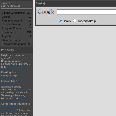
Twoje IP to:
Szukaj
216.73.216.241
Zdjęcia w Albumach
258
Galerie
19
Kategorie Forum
27
Web
mojzwierz.pl
Wątki na Forum
8
Posty na Forum
26
Komentarzy
251
Artykuły
1
Ciekawe Strony
5
Postów w Shoutbox
90
Partnerzy
Dzięki tym banerom
żyjemy!
Nasi sponsorzy:
Finansowanie dla firmy ,
to tu:
Leasing, kredyt,
faktoring
Ranking firm
transportowych:
firmy
transportowe
Katalog firm :
Firmy
transportowe
Najtańsze opony
znajdziesz tu:
Opony
do
wszystkiego na kołach.
To strony ciekawe,
warto zajrzeć:
Blog o
technice i transporcie
Czy to czego szukasz to
dobre gie�dy
transportowe
? Znajdziesz
na stronie espedytor.pl
Na stronie feazone.pl