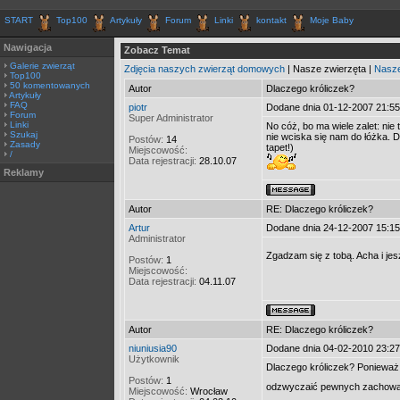
START
Top100
Artykuły
Forum
Linki
kontakt
Moje Baby
Nawigacja
Zobacz Temat
Galerie zwierząt
Zdjęcia naszych zwierząt domowych
| Nasze zwierzęta |
Nasze
Top100
50 komentowanych
Autor
Dlaczego króliczek?
Artykuły
FAQ
piotr
Dodane dnia 01-12-2007 21:55
Forum
Super Administrator
Linki
No cóż, bo ma wiele zalet: nie 
Szukaj
nie wciska się nam do łóżka. 
Postów:
14
Zasady
tapet!)
Miejscowość:
/
Data rejestracji:
28.10.07
Reklamy
Autor
RE: Dlaczego króliczek?
Artur
Dodane dnia 24-12-2007 15:15
Administrator
Zgadzam się z tobą. Acha i 
Postów:
1
Miejscowość:
Data rejestracji:
04.11.07
Autor
RE: Dlaczego króliczek?
niuniusia90
Dodane dnia 04-02-2010 23:27
Użytkownik
Dlaczego króliczek? Ponieważ je
Postów:
1
odzwyczaić pewnych zachowań
Miejscowość:
Wrocław