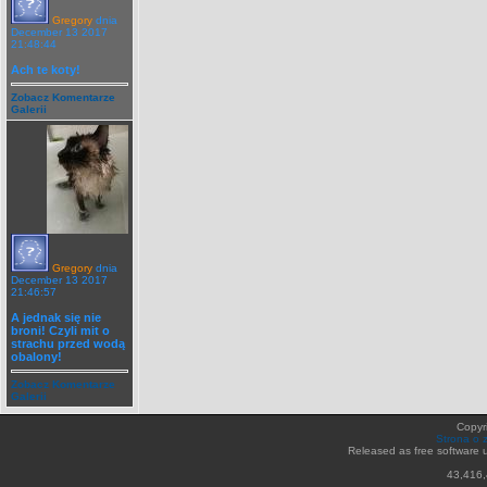
Gregory
dnia
December 13 2017
21:48:44
Ach te koty!
Zobacz Komentarze
Galerii
Gregory
dnia
December 13 2017
21:46:57
A jednak się nie
broni! Czyli mit o
strachu przed wodą
obalony!
Zobacz Komentarze
Galerii
Copyr
Strona o 
Released as free software 
43,416,