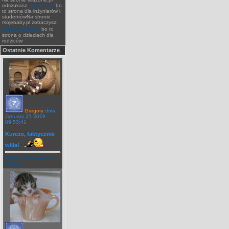
odszukasz:
MES, FEA
bo
to strona dla inżynierów i
studentówNa stronie
mojebaby.pl zobaczysz:
zdj�cia dziecka
bo to
strona o dzieciach dla
rodziców
Ostatnie Komentarze
Gregory
dnia
January 25 2019
09:53:41
Kurcze, faktycznie
willa!
Zobacz Komentarze
Galerii