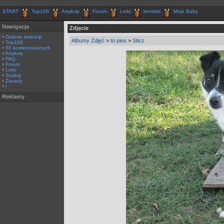
START
Top100
Artykuły
Forum
Linki
kontakt
Moje Baby
Nawigacja
Zdjęcie
Galerie zwierząt
Albumy Zdjęć
>
to pies
>
Sticz
Top100
50 komentowanych
Artykuły
FAQ
Forum
Linki
Szukaj
Zasady
/
Reklamy