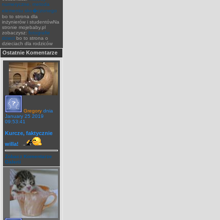
numeryczne, metoda
elementu sko�czonego
bo to strona dla
inżynierów i studentówNa
stronie mojebaby.pl
zobaczysz:
fotografie
dzieci
bo to strona o
dzieciach dla rodziców
Ostatnie Komentarze
Gregory
dnia
January 25 2019
09:53:41
Kurcze, faktycznie
willa!
Zobacz Komentarze
Galerii