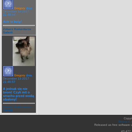
Gregory
dnia
December 13 2017
21:48:44
Ach te koty!
Zobacz Komentarze
Galerii
Gregory
dnia
December 13 2017
21:46:57
A jednak się nie
broni! Czyli mit o
strachu przed wodą
obalony!
Zobacz Komentarze
Galerii
Copyr
Strona o 
Released as free software 
43,477,