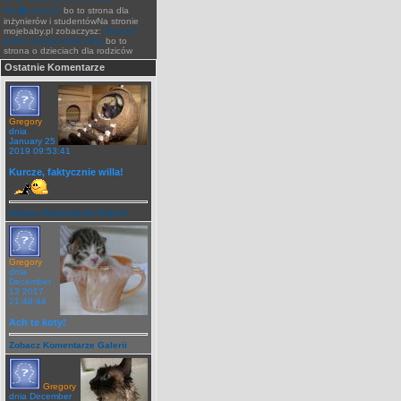
sko�czonych
bo to strona dla
inżynierów i studentówNa stronie
mojebaby.pl zobaczysz:
Jeszcze
jeden transportowy blog
bo to
strona o dzieciach dla rodziców
Ostatnie Komentarze
Gregory
dnia
January 25
2019 09:53:41
Kurcze, faktycznie willa!
Zobacz Komentarze Galerii
Gregory
dnia
December
13 2017
21:48:44
Ach te koty!
Zobacz Komentarze Galerii
Gregory
dnia December