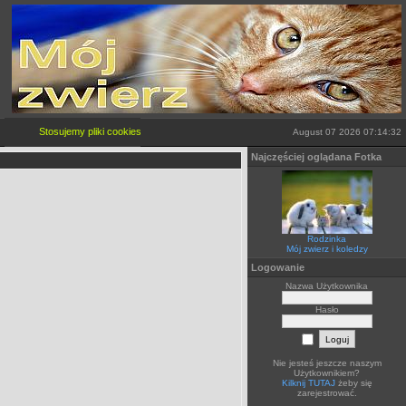
Stosujemy pliki cookies
więcej...
August 07 2026 07:14:32
Najczęściej oglądana Fotka
Rodzinka
Mój zwierz i koledzy
Logowanie
Nazwa Użytkownika
Hasło
Nie jesteś jeszcze naszym
Użytkownikiem?
Kilknij TUTAJ
żeby się
zarejestrować.