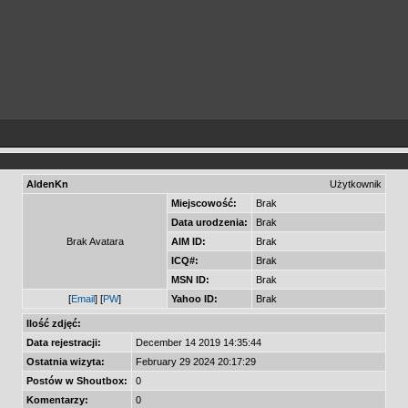
AldenKn
Użytkownik
Miejscowość:
Brak
Data urodzenia:
Brak
Brak Avatara
AIM ID:
Brak
ICQ#:
Brak
MSN ID:
Brak
[
Email
] [
PW
]
Yahoo ID:
Brak
Ilość zdjęć:
Data rejestracji:
December 14 2019 14:35:44
Ostatnia wizyta:
February 29 2024 20:17:29
Postów w Shoutbox:
0
Komentarzy:
0