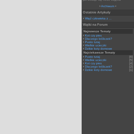
Archiwum
Ostatnie Artykuły
Więź człowieka z ...
Wątki na Forum
Najnowsze Tematy
Kot czy pies
Dlaczego króliczek?
Pusto tutaj
Wielkie ucieczki
Dzikie koty domowe
Najciekawsze Tematy
Pusto tutaj
[6]
Wielkie ucieczki
[5]
Kot czy pies
[4]
Dlaczego króliczek?
[2]
Dzikie koty domowe
[1]