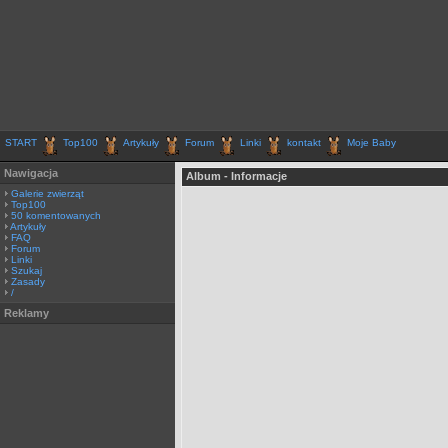
START
Top100
Artykuły
Forum
Linki
kontakt
Moje Baby
Nawigacja
Album - Informacje
Galerie zwierząt
Top100
50 komentowanych
Artykuły
FAQ
Forum
Linki
Szukaj
Zasady
/
Reklamy