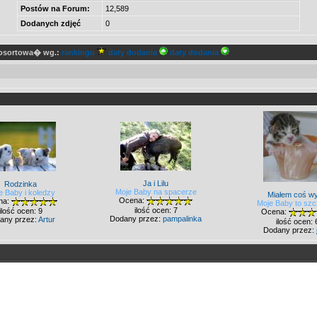
Postów na Forum:
12,589
Dodanych zdjęć
0
posortowa� wg.:
rankingu
daty dodania
daty dodania
Ja i Lilu
Rodzinka
Moje Baby na spacerze
e Baby i koledzy
Miałem coś wy
Ocena:
na:
Moje Baby to szc
ilość ocen: 7
ilość ocen: 9
Ocena:
Dodany przez:
pampalinka
any przez:
Artur
ilość ocen: 
Dodany przez: