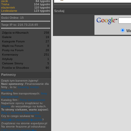
zecik
84 tygodni
Trisha
104 tygodni
elazientek
110 tygodni
Lesliealame
123 tygodni
Szukaj
Gości Online: 15
Twoje IP to: 216.73.216.65
W
Zdjęcia w Albumach
258
Galerie
19
Kategorie Forum
27
Wątki na Forum
8
Posty na Forum
26
Komentarzy
251
Artykuły
1
Ciekawe Strony
5
Postów w Shoutbox
90
Partnerzy
Dzięki tym banerom żyjemy!
Nasi sponsorzy:
Finansowanie dla
firmy , to tu:
Leasing, kredyt,
faktoring
Ranking firm transportowych:
firmy
transportowe
Katalog firm :
Firmy transportowe
Najtańsze opony znajdziesz tu:
Opony
do wszystkiego na kołach.
To strony ciekawe, warto zajrzeć:
Blog o technice i transporcie
Czy to czego szukasz to
firmy
oferuj�ce transport i �adunki
?
Znajdziesz na stronie espedytor.pl
Na stronie feazone.pl odszukasz:
CAD i metoda element�w