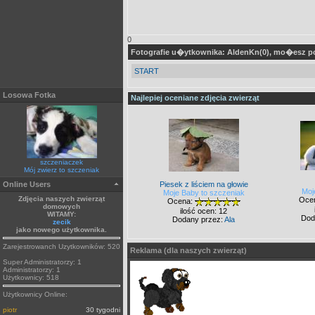
0
Fotografie u�ytkownika: AldenKn(0), mo�esz 
START
Losowa Fotka
Najlepiej oceniane zdjęcia zwierząt
szczeniaczek
Mój zwierz to szczeniak
Online Users
Piesek z liściem na głowie
Moj
Moje Baby to szczeniak
Zdjęcia naszych zwierząt
Oce
Ocena:
domowych
ilość ocen: 12
WITAMY:
Dod
Dodany przez:
Ala
zecik
jako nowego użytkownika.
Zarejestrowanch Uzytkowników: 520
Reklama (dla naszych zwierząt)
Super Administratorzy: 1
Administratorzy: 1
Użytkownicy: 518
Użytkownicy Online:
piotr
30 tygodni