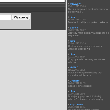
wowwow
13/02/2015 15:03
Nie, nieprawda. Facebook zaczyna
przegrywać...
piotr
18/09/2014 22:02
facebook zabija wszystko... szkoda
Babcia
08/09/2014 18:27
wszyscy mają aparaty a zdjęć jak na
lekjarstwo
piotr
12/06/2013 13:29
Czekamy na zdjęcia zwierząt z
waszych zasobów!!!
piotr
12/11/2012 18:14
Koty i pieski - czekamy na Wasze
zdjęcia!
sirMAD
11/02/2012 01:35
Polecam wszystkim www.[...*] *
usunął administrator
Gregory
16/06/2011 17:33
Cześć! Fajne zdjęcia!
piotr
03/06/2011 08:45
Dodajemy poprzez link"dodaj
zdjęcie" w lewym panelu u góry
kaya_bmw
29/05/2011 16:54
jak dodaje się nowe zdjęcia