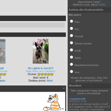
Zapomniane hasło?
Wyślemy nowe, kliknij
TUTAJ
.
Ankieta dla Użytkowników
Mój zwierz
Pies
Kot
Chomik
Świnka morska
Królik
Rybki
Myszka/koszatniczka
pić
No i gdzie to żarcie?!
zeniak
Moje Baby jest zabawny
inne
Ocena:
6
ilość ocen: 6
Musisz się zalogować, żeby móc
jasiu
Dodany przez:
Artur
głosować w tej Ankiecie.
Shoutbox
Tylko zalogowani mogą dodawać
posty w shoutboksie.
mojzwierz20
30/06/2021 14:01
ta strona za miesiąc będzie w top5
pod względem ruchu. mój zwierz 2.0
incoming. Pozdro z warsztatów