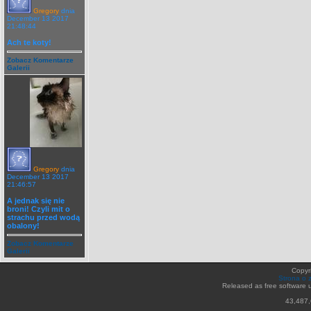
Gregory
dnia
December 13 2017
21:48:44
Ach te koty!
Zobacz Komentarze
Galerii
Gregory
dnia
December 13 2017
21:46:57
A jednak się nie
broni! Czyli mit o
strachu przed wodą
obalony!
Zobacz Komentarze
Galerii
Copyr
Strona o 
Released as free software 
43,487,