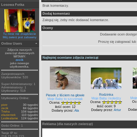
Losowa Fotka
Brak komentarzy.
Dodaj komentarz
Zaloguj się, żeby móc dodawać komentarze.
Oceny
Tu mnie nie znajdziecie
Dodawanie ocen dostępn
Mój zwierz jest zabawny
Proszę się zalogować lub
Online Users
Zdjęcia naszych
zwierząt domowych
WITAMY:
Najlepiej oceniane zdjęcia zwierząt
zecik
jako nowego
użytkownika.
Zarejestrowanch
Uzytkowników: 520
Super Administratorzy: 1
Administratorzy: 1
Użytkownicy: 518
Rodzinka
Piesek z liściem na głowie
Moje
Użytkownicy Online:
Moje Baby i koledzy
Moje Baby to szczeniak
Oc
Ocena:
Ocena:
piotr
30 tygodni
ilość ocen: 9
ilość ocen: 12
zecik
84 tygodni
Dodan
Dodany przez:
Artur
Dodany przez:
Ala
Trisha
104 tygodni
elazientek
110 tygodni
Lesliealame
124 tygodni
Reklama (dla naszych zwierząt)
Gości Online: 1
Twoje IP to:
216.73.216.215