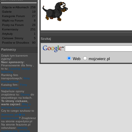
Zdjęcia w Albumach
258
Galerie
19
Kategorie Forum
27
Wątki na Forum
8
Posty na Forum
26
Komentarzy
251
Artykuły
1
Ciekawe Strony
5
Szukaj
Postów w Shoutbox
90
Partnerzy
Dzięki tym banerom
Web
mojzwierz.pl
żyjemy!
Nasi sponsorzy:
Finansowanie dla firmy ,
to tu:
Leasing, kredyt,
faktoring
Ranking firm
transportowych:
firmy
transportowe
Katalog firm :
Firmy
transportowe
Najtańsze opony
znajdziesz tu:
Opony
do
wszystkiego na kołach.
To strony ciekawe,
warto zajrzeć:
Blog o
technice i transporcie
Czy to czego szukasz to
darmowa gie�da
transportowa
? Znajdziesz
na stronie espedytor.pl
Na stronie feazone.pl
odszukasz:
metody
numeryczne, metoda