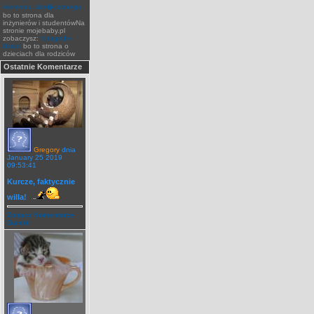
elementu sko�czonego
bo to strona dla
inżynierów i studentówNa
stronie mojebaby.pl
zobaczysz:
fotografie
dzieci
bo to strona o
dzieciach dla rodziców
Ostatnie Komentarze
Gregory
dnia
January 25 2019
09:53:41
Kurcze, faktycznie
willa!
Zobacz Komentarze
Galerii